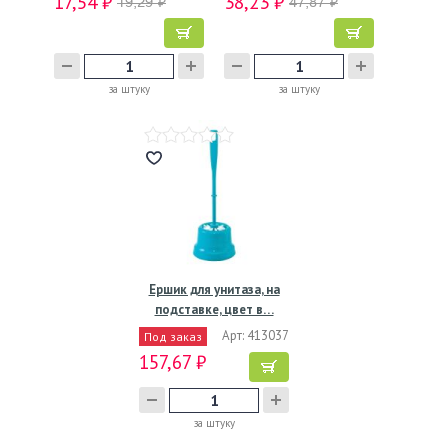
17,54 ₽
38,23 ₽
19,29 ₽
47,87 ₽
за штуку
за штуку
Ершик для унитаза, на
подставке, цвет в…
Арт: 413037
Под заказ
157,67 ₽
за штуку