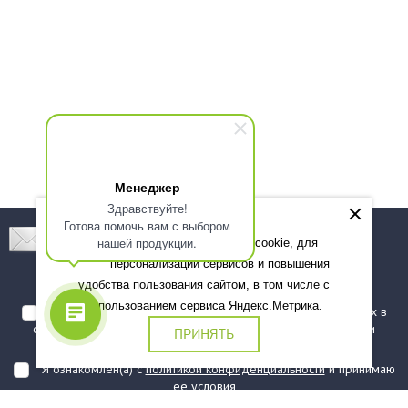
Менеджер
Здравствуйте!
Готова помочь вам с выбором
Подпишитесь! Новинки, скидки, предложения!
нашей продукции.
Мы используем файлы cookie, для
персонализации сервисов и повышения
Подписаться
удобства пользования сайтом, в том числе с
использованием сервиса Яндекс.Метрика.
Я даю согласие на обработку моих персональных данных в
соответствии с
политикой обработки персональных данных
и
ПРИНЯТЬ
подтверждаю, что ознакомлен(а) с ними
Я ознакомлен(а) с
политикой конфиденциальности
и принимаю
ее условия