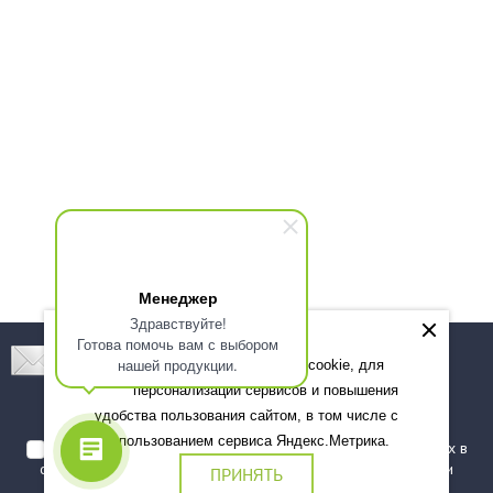
Менеджер
Здравствуйте!
Готова помочь вам с выбором
Подпишитесь! Новинки, скидки, предложения!
нашей продукции.
Мы используем файлы cookie, для
персонализации сервисов и повышения
Подписаться
удобства пользования сайтом, в том числе с
использованием сервиса Яндекс.Метрика.
Я даю согласие на обработку моих персональных данных в
соответствии с
политикой обработки персональных данных
и
ПРИНЯТЬ
подтверждаю, что ознакомлен(а) с ними