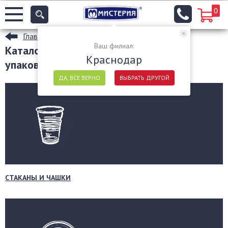
0
Главная
Ваш филиал:
Каталог одноразовой посуды и
Краснодар
упаковочных материалов
ДА, ВСЕ ВЕРНО
ВЫБРАТЬ ДРУГОЙ
СТАКАНЫ И ЧАШКИ