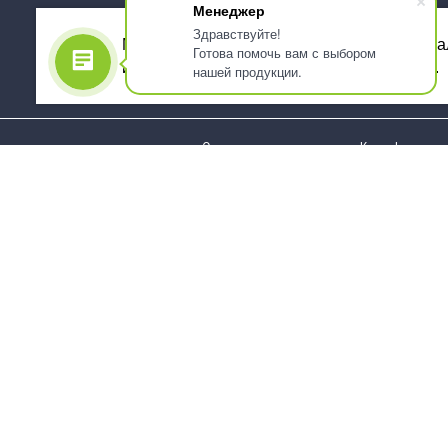
Менеджер
Здравствуйте!
Мы используем файлы cookie, для персона
Готова помочь вам с выбором
использованием сервиса Яндекс.Метрика.
нашей продукции.
О компании
Как оформить 
Услуги
Доставка
О нас
Государствен
заказчикам
Информация
Карта сайта
Юридическая
Информация
Стаканы и чашки
Пакеты и мешк
Тарелки
Упаковка пище
Приборы столовые,
Салфетки и ска
комплекты
бумажные
Наборы одноразовой
Диспенсеры
посуды
Товары для се
Контейнеры и лотки
Хозяйственные