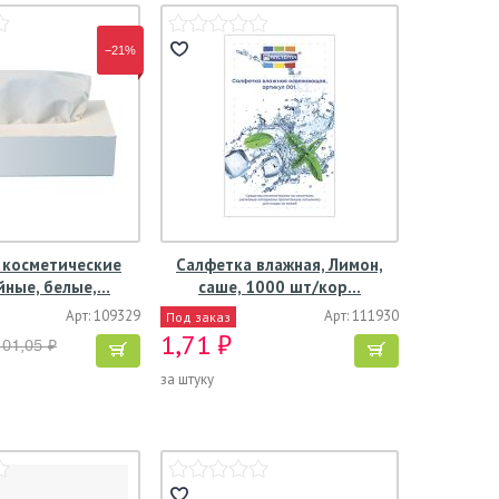
−21%
 косметические
Салфетка влажная, Лимон,
йные, белые,…
саше, 1000 шт/кор…
Арт: 109329
Арт: 111930
Под заказ
1,71 ₽
101,05 ₽
за штуку