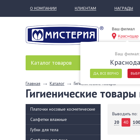
О КОМПАНИИ
КЛИЕНТАМ
НАГРАДЫ
Ваш филиал
Краснодар
Ваш филиал:
Краснод
Каталог
товаров
ДА, ВСЕ ВЕРНО
ВЫБР
Главная
Каталог
Гигиенические товары
Гигиенические товары
Платочки носовые косметические
Выводить по:
Салфетки влажные
20
40
10
Губки для тела