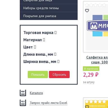
Салфетки для лица
Наборы средств гигены
Покрытия для унитаза
Торговая марка
Материал
Цвет
Длина внеш., мм
Салфетка вл
Ширина внеш., мм
саше, 10
В наличии
2,29 ₽
за штуку
Каталоги
Запрос прайс-листа Excel