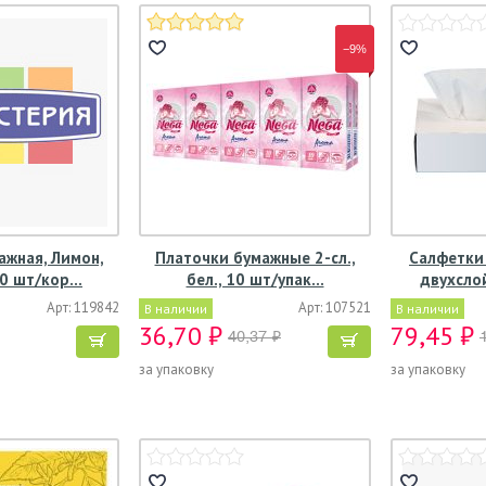
−9%
ажная, Лимон,
Платочки бумажные 2-сл.,
Салфетки
00 шт/кор…
бел., 10 шт/упак…
двухсло
Арт: 119842
Арт: 107521
В наличии
В наличии
36,70 ₽
79,45 ₽
40,37 ₽
за упаковку
за упаковку