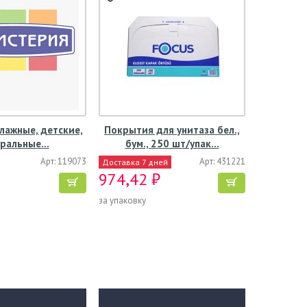
лажные, детские,
Покрытия для унитаза бел.,
уральные…
бум., 250 шт/упак…
Арт: 119073
Арт: 431221
Доставка 7 дней
974,42 ₽
за упаковку