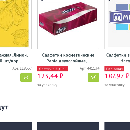
ажная, Лимон,
Салфетки косметические
Салфетки в
00 шт/кор…
Papia двухслойные,…
Нат
Арт: 118337
Арт: 441134
Доставка 7 дней
Под заказ
123,44 ₽
187,97 ₽
за упаковку
за упаковку
щут