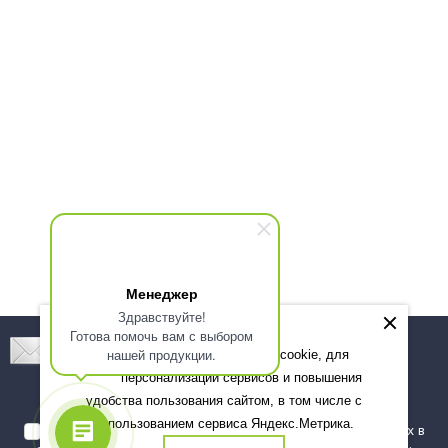
Менеджер
Здравствуйте!
Готова помочь вам с выбором
Подпишитесь! Новинки, скидки, предложения!
нашей продукции.
Мы используем файлы cookie, для
персонализации сервисов и повышения
Подписаться
удобства пользования сайтом, в том числе с
использованием сервиса Яндекс.Метрика.
Я даю согласие на обработку моих персональных данных в