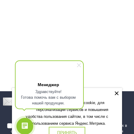
Менеджер
Здравствуйте!
Готова помочь вам с выбором
Подпишитесь! Новинки, скидки, предложения!
нашей продукции.
Мы используем файлы cookie, для
персонализации сервисов и повышения
Подписаться
удобства пользования сайтом, в том числе с
использованием сервиса Яндекс.Метрика.
Я даю согласие на обработку моих персональных данных в
соответствии с
политикой обработки персональных данных
и
ПРИНЯТЬ