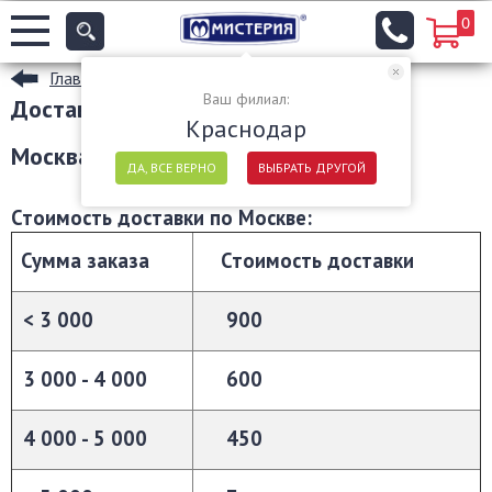
0
Главная
Ваш филиал:
Доставка
Краснодар
Москва и Московская область
ДА, ВСЕ ВЕРНО
ВЫБРАТЬ ДРУГОЙ
Стоимость доставки по Москве:
Сумма заказа
Стоимость доставки
< 3 000
900
3 000 - 4 000
600
4 000 - 5 000
450