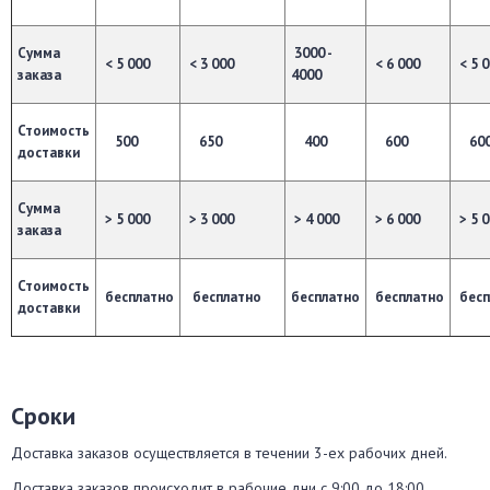
Сумма
3000 -
< 5 000
< 3 000
< 6 000
< 5 
заказа
4000
Стоимость
500
650
400
600
60
доставки
Сумма
> 5 000
> 3 000
> 4 000
> 6 000
> 5 
заказа
Стоимость
бесплатно
бесплатно
бесплатно
бесплатно
бесп
доставки
Сроки
Доставка заказов осуществляется в течении 3-ех рабочих дней.
Доставка заказов происходит в рабочие дни с 9:00 до 18:00.