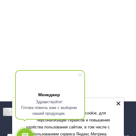
Менеджер
Здравствуйте!
Готова помочь вам с выбором
Подпишитесь! Новинки, скидки, предложения!
нашей продукции.
Мы используем файлы cookie, для
персонализации сервисов и повышения
Подписаться
удобства пользования сайтом, в том числе с
использованием сервиса Яндекс.Метрика.
Я даю согласие на обработку моих персональных данных в