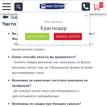
0
Главная
Ваш филиал:
Часто задаваемые вопросы
Краснодар
Вы работает только с Юридическими лицами или с
ДА, ВСЕ ВЕРНО
ВЫБРАТЬ ДРУГОЙ
Физическими?
- Наша компания работает, как с физическими так и с
юридическими лицами..
Какие способы оплаты вы принимаете?
- Оплата товара возможна, как наличными по факту
доставки заказа, так по в безналичной форме по ранее
выставленному счету.
Возможно ли нанесение логотипа компании на
продукцию?
- Да, каждый такой заказ рассматривается и
просчитывается индивидуально.
Возможны ли скидки при больших заказах?