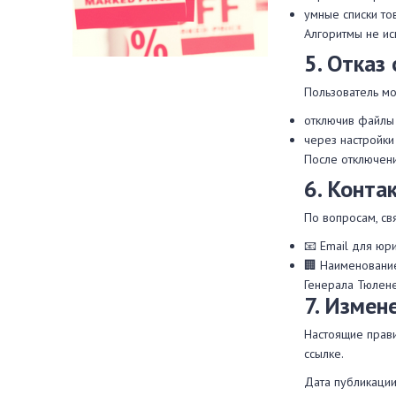
умные списки тов
Алгоритмы не ис
5. Отказ
Пользователь м
отключив файлы 
через настройки
После отключени
6. Конта
По вопросам, св
📧 Email для юр
🏢 Наименование
Генерала Тюлене
7. Измен
Настоящие прави
ссылке.
Дата публикации