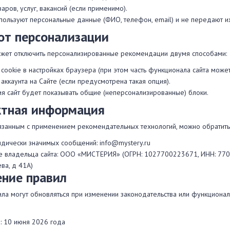
аров, услуг, вакансий (если применимо).
пользуют персональные данные (ФИО, телефон, email) и не передают и
 от персонализации
ожет отключить персонализированные рекомендации двумя способами:
cookie в настройках браузера (при этом часть функционала сайта может
 аккаунта на Сайте (если предусмотрена такая опция).
я сайт будет показывать общие (неперсонализированные) блоки.
ктная информация
язанным с применением рекомендательных технологий, можно обратить
идически значимых сообщений: info@mystery.ru
 владельца сайта: ООО «МИСТЕРИЯ» (ОГРН: 1027700223671, ИНН: 770713
ва, д 41А)
ение правил
ла могут обновляться при изменении законодательства или функционала 
: 10 июня 2026 года