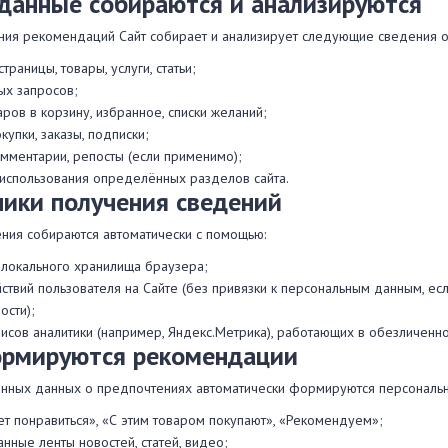
 данные собираются и анализируются
ия рекомендаций Сайт собирает и анализирует следующие сведения о
раницы, товары, услуги, статьи;
ых запросов;
ров в корзину, избранное, списки желаний;
упки, заказы, подписки;
комментарии, репосты (если применимо);
 использования определённых разделов сайта.
ники получения сведений
ния собираются автоматически с помощью:
 локального хранилища браузера;
ствий пользователя на Сайте (без привязки к персональным данным, е
ости);
исов аналитики (например, Яндекс.Метрика), работающих в обезличенн
ормируются рекомендации
анных данных о предпочтениях автоматически формируются персональ
т понравиться», «С этим товаром покупают», «Рекомендуем»;
нные ленты новостей, статей, видео;