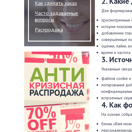
2. Какие
Как сделать заказ
Для формирован
Часто задаваемые
вопросы
просмотренные ст
история поисков
Распродажа
добавление това
совершённые пок
оценки, лайки, 
время и частота
3. Источ
Указанные сведе
файлов cookie и
логирования дей
конфиденциальн
встроенных серв
4. Как ф
На основе собр
блоки «Вам може
персонализирова