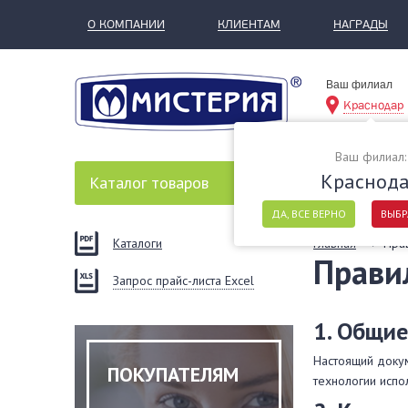
О КОМПАНИИ
КЛИЕНТАМ
НАГРАДЫ
Ваш филиал
Краснодар
Ваш филиал:
Краснод
Каталог
товаров
ДА, ВСЕ ВЕРНО
ВЫБР
Каталоги
Главная
Пра
Прави
Запрос прайс-листа Excel
1. Общи
Настоящий доку
ПОКУПАТЕЛЯМ
технологии исп