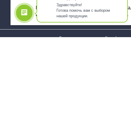
Здравствуйте!
Мы используем файлы cookie, для персона
Готова помочь вам с выбором
использованием сервиса Яндекс.Метрика.
нашей продукции.
О компании
Как оформить 
Услуги
Доставка
О нас
Государствен
заказчикам
Информация
Карта сайта
Юридическая
Информация
Стаканы и чашки
Пакеты и мешк
Тарелки
Упаковка пище
Приборы столовые,
Салфетки и ска
комплекты
бумажные
Наборы одноразовой
Диспенсеры
посуды
Товары для се
Контейнеры и лотки
Хозяйственные
Упаковочные материалы