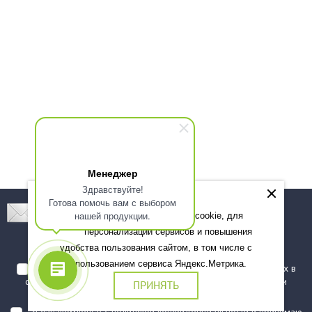
Менеджер
Здравствуйте!
Готова помочь вам с выбором
Подпишитесь! Новинки, скидки, предложения!
нашей продукции.
Мы используем файлы cookie, для
персонализации сервисов и повышения
Подписаться
удобства пользования сайтом, в том числе с
использованием сервиса Яндекс.Метрика.
Я даю согласие на обработку моих персональных данных в
соответствии с
политикой обработки персональных данных
и
ПРИНЯТЬ
подтверждаю, что ознакомлен(а) с ними
Я ознакомлен(а) с
политикой конфиденциальности
и принимаю