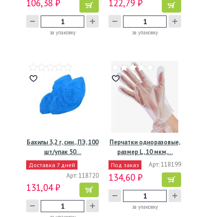
106,38 ₽
122,79 ₽
за упаковку
за упаковку
Бахилы 3,2 г, син., ПЭ, 100
Перчатки одноразовые,
шт/упак 50…
размер L, 10 мкм,…
Арт: 118199
Доставка 7 дней
Под заказ
Арт: 118720
134,60 ₽
131,04 ₽
за упаковку