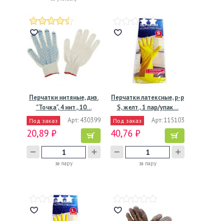
Перчатки нитяные, диз.
Перчатки латексные, р-р
"Точка", 4 нит., 10…
S, желт., 1 пар/упак…
Арт: 430399
Арт: 115103
Под заказ
Под заказ
20,89 ₽
40,76 ₽
за пару
за пару