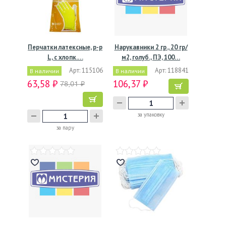
Перчатки латексные, р-р
Нарукавники 2 гр., 20 гр/
L, с хлопк.…
м2, голуб., ПЭ, 100…
Арт: 115106
Арт: 118841
В наличии
В наличии
63,58 ₽
106,37 ₽
78,01 ₽
за упаковку
за пару