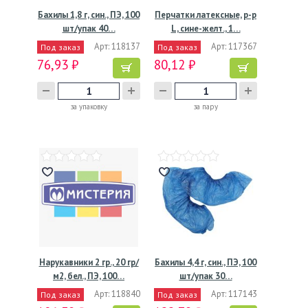
Бахилы 1,8 г, син., ПЭ, 100
Перчатки латексные, р-р
шт/упак 40…
L, сине-желт., 1…
Арт: 118137
Арт: 117367
Под заказ
Под заказ
76,93 ₽
80,12 ₽
за упаковку
за пару
Нарукавники 2 гр., 20 гр/
Бахилы 4,4 г, син., ПЭ, 100
м2, бел., ПЭ, 100…
шт/упак 30…
Арт: 118840
Арт: 117143
Под заказ
Под заказ