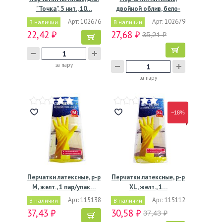
"Точка", 5 нит., 10…
двойной облив, бело-
зел.,…
Арт: 102676
Арт: 102679
В наличии
В наличии
22,42 ₽
27,68 ₽
35,21 ₽
за пару
за пару
−18%
Перчатки латексные, р-р
Перчатки латексные, р-р
M, желт., 1 пар/упак…
XL, желт., 1…
Арт: 115138
Арт: 115112
В наличии
В наличии
37,43 ₽
30,58 ₽
37,43 ₽