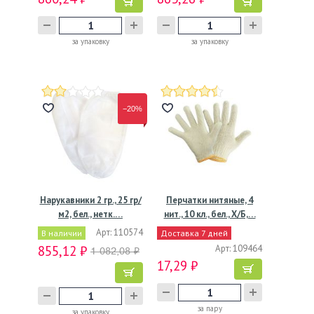
за упаковку
за упаковку
−20%
Нарукавники 2 гр., 25 гр/
Перчатки нитяные, 4
м2, бел., нетк.…
нит., 10 кл., бел., Х/Б,…
Арт: 110574
В наличии
Доставка 7 дней
855,12 ₽
Арт: 109464
1 082,08 ₽
17,29 ₽
за пару
за упаковку