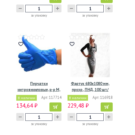
за упаковку
за упаковку
Перчатки
Фартук 680х1080 мм,
нитровиниловые, р-р M,
прозр., ПНД, 100 шт/
неопудрен.,…
упак…
Арт: 117714
Арт: 116918
В наличии
В наличии
134,64 ₽
229,48 ₽
за упаковку
за упаковку