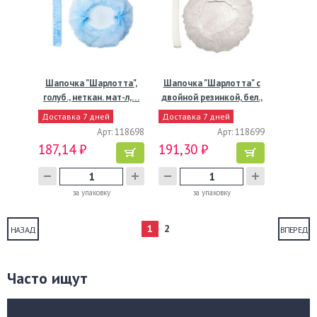
Шапочка "Шарлотта",
Шапочка "Шарлотта" с
голуб., неткан. мат-л,…
двойной резинкой, бел.,
…
Доставка 7 дней
Доставка 7 дней
Арт: 118698
Арт: 118699
187,14 ₽
191,30 ₽
за упаковку
за упаковку
1
2
НАЗАД
ВПЕРЕД
Часто ищут