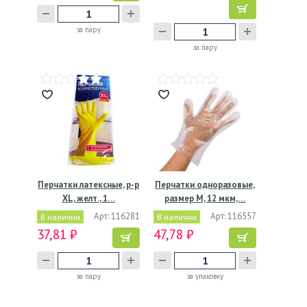
за пару
за пару
Перчатки латексные, р-р
Перчатки одноразовые,
XL, желт., 1…
размер М, 12 мкм,…
Арт: 116281
Арт: 116557
В наличии
В наличии
37,81 ₽
47,78 ₽
за пару
за упаковку