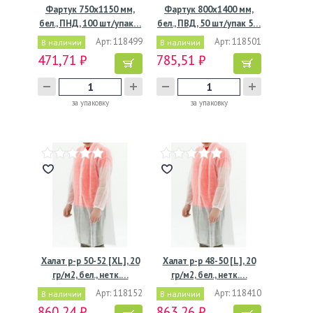
Фартук 750х1150 мм,
Фартук 800х1400 мм,
бел., ПНД, 100 шт/упак…
бел., ПВД, 50 шт/упак 5…
Арт: 118499
Арт: 118501
В наличии
В наличии
471,71 ₽
785,51 ₽
за упаковку
за упаковку
Халат р-р 50-52 [XL], 20
Халат р-р 48-50 [L], 20
гр/м2, бел., нетк.…
гр/м2, бел., нетк.…
Арт: 118152
Арт: 118410
В наличии
В наличии
860,24 ₽
863,26 ₽