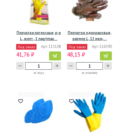
Перчатки латексные, р-р
Перчатки одноразовые,
L, желт., 1 пар/упак…
размер L, 12 мкм,…
Арт: 115108
Арт: 116590
Под заказ
Под заказ
41,76 ₽
48,15 ₽
за пару
за упаковку