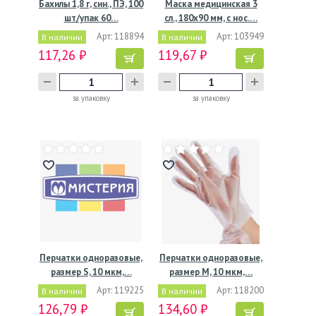
Бахилы 1,8 г, син., ПЭ, 100
Маска медицинская 3
шт/упак 60…
сл., 180х90 мм, с нос.…
Арт: 118894
Арт: 103949
В наличии
В наличии
117,26 ₽
119,67 ₽
за упаковку
за упаковку
Перчатки одноразовые,
Перчатки одноразовые,
размер S, 10 мкм,…
размер M, 10 мкм,…
Арт: 119225
Арт: 118200
В наличии
В наличии
126,79 ₽
134,60 ₽