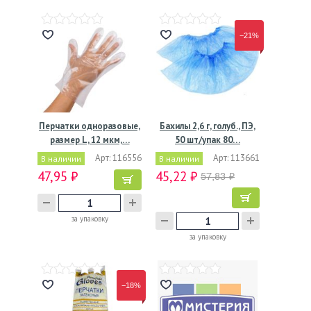
−21%
Перчатки одноразовые,
Бахилы 2,6 г, голуб., ПЭ,
размер L, 12 мкм,…
50 шт/упак 80…
Арт: 116556
Арт: 113661
В наличии
В наличии
47,95 ₽
45,22 ₽
57,83 ₽
за упаковку
за упаковку
−18%