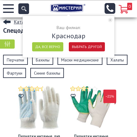
0
Каталог
Ваш филиал:
Спецодежда оптом в Краснодаре
Краснодар
КРУПНАЯ ФАСОВКА
МЕЛКАЯ ФАСОВКА
ДА, ВСЕ ВЕРНО
ВЫБРАТЬ ДРУГОЙ
Перчатки
Бахилы
Маски медицинские
Халаты
Фартуки
Синие бахилы
−21%
Перчатки нитяные, диз.
Перчатки нитяные,