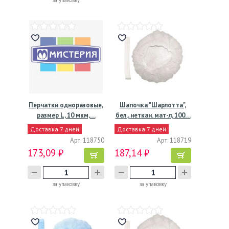
за упаковку
Перчатки одноразовые,
Шапочка "Шарлотта",
размер L, 10 мкм,…
бел., неткан. мат-л, 100…
Доставка 7 дней
Доставка 7 дней
Арт: 118750
Арт: 118719
173,09 ₽
187,14 ₽
за упаковку
за упаковку