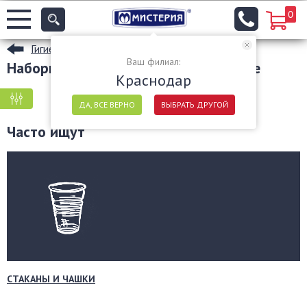
0
Гигиенические товары
Ваш филиал:
Наборы средств гигены в Краснодаре
Краснодар
КРУПНАЯ ФАСОВКА
МЕЛКАЯ ФАСОВКА
ДА, ВСЕ ВЕРНО
ВЫБРАТЬ ДРУГОЙ
Часто ищут
СТАКАНЫ И ЧАШКИ