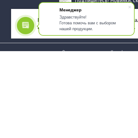
Подпишитесь! Новинки, с
Менеджер
Здравствуйте!
Мы используем файлы cookie, для персона
Готова помочь вам с выбором
использованием сервиса Яндекс.Метрика.
нашей продукции.
О компании
Как оформить 
Услуги
Доставка
О нас
Государствен
заказчикам
Информация
Карта сайта
Юридическая
Информация
Стаканы и чашки
Пакеты и мешк
Тарелки
Упаковка пище
Приборы столовые,
Салфетки и ска
комплекты
бумажные
Наборы одноразовой
Диспенсеры
посуды
Товары для се