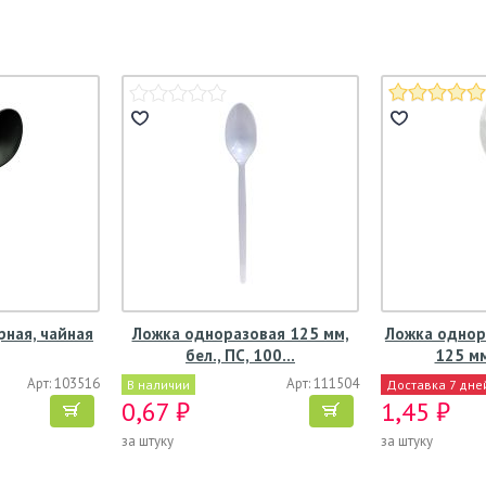
рная, чайная
Ложка одноразовая 125 мм,
Ложка однор
бел., ПС, 100…
125 мм
Арт: 103516
Арт: 111504
В наличии
Доставка 7 дне
0,67 ₽
1,45 ₽
за штуку
за штуку