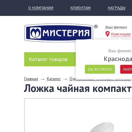
О КОМПАНИИ
КЛИЕНТАМ
НАГРАДЫ
Ваш филиал
Краснодар
Ваш филиал:
Краснод
Каталог
товаров
ДА, ВСЕ ВЕРНО
ВЫБР
Главная
Каталог
Одноразовые столовые приборы
Ложка чайная компакт