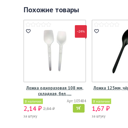
Похожие товары
−24%
Ложка одноразовая 108 мм,
Ложка 125мм, чё
складная, бел.,…
Арт: 103484
В наличии
В наличии
2,14 ₽
1,67 ₽
2,84 ₽
за штуку
за штуку