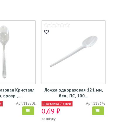
азовая Кристалл
Ложка одноразовая 121 мм,
, прозр.,…
бел., ПС, 100…
Арт: 112201
Арт: 118348
й
Доставка 7 дней
0,69 ₽
за штуку