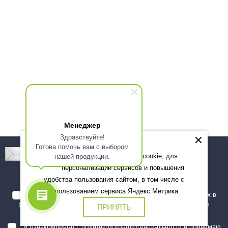
Менеджер
Здравствуйте!
Готова помочь вам с выбором
Подпишитесь! Новинки, скидки, предложения!
нашей продукции.
Мы используем файлы cookie, для
персонализации сервисов и повышения
Подписаться
удобства пользования сайтом, в том числе с
использованием сервиса Яндекс.Метрика.
Я даю согласие на обработку моих персональных данных в
соответствии с
политикой обработки персональных данных
и
ПРИНЯТЬ
подтверждаю, что ознакомлен(а) с ними
Я ознакомлен(а) с
политикой конфиденциальности
и принимаю