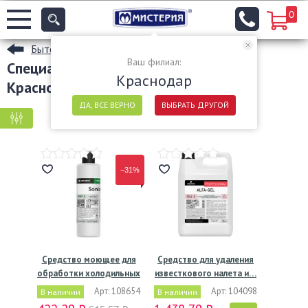
0
Бытовая химия оптом с доставкой по РФ
Ваш филиал:
Специализированные средства в
Краснодар
Краснодаре
ДА, ВСЕ ВЕРНО
ВЫБРАТЬ ДРУГОЙ
КРУПНАЯ ФАСОВКА
МЕЛКАЯ ФАСОВКА
−31%
Средство моющее для
Средство для удаления
обработки холодильных
известкового налета и…
и…
Арт: 108654
Арт: 104098
В наличии
В наличии