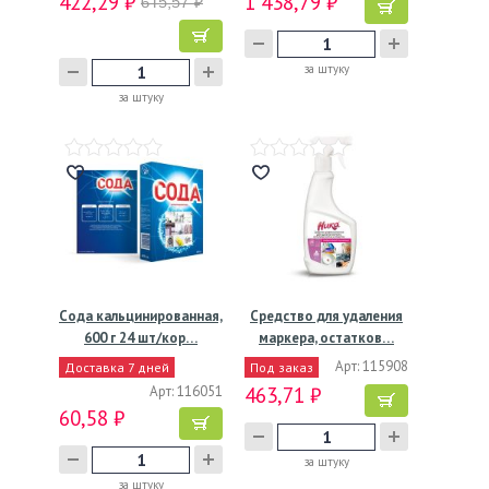
422,29 ₽
1 438,79 ₽
615,57 ₽
за штуку
за штуку
Сода кальцинированная,
Средство для удаления
600 г 24 шт/кор…
маркера, остатков…
Арт: 115908
Доставка 7 дней
Под заказ
Арт: 116051
463,71 ₽
60,58 ₽
за штуку
за штуку