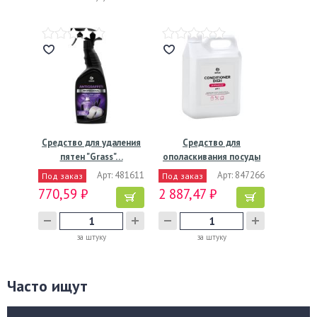
Средство для удаления
Средство для
пятен "Grass"…
ополаскивания посуды
в…
Арт: 481611
Арт: 847266
Под заказ
Под заказ
770,59 ₽
2 887,47 ₽
за штуку
за штуку
Часто ищут