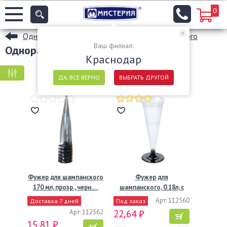
0
Одноразовые бокалы и фужеры для шампанского
Ваш филиал:
Одноразовые фужеры
Краснодар
КРУПНАЯ ФАСОВКА
МЕЛКАЯ ФАСОВКА
ДА, ВСЕ ВЕРНО
ВЫБРАТЬ ДРУГОЙ
Фужер для шампанского
Фужер для
170 мл, прозр., черн.…
шампанского, 0.18л, с
черной…
Арт: 112560
Доставка 7 дней
Под заказ
Арт: 112562
22,64 ₽
15,81 ₽