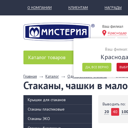
О КОМПАНИИ
КЛИЕНТАМ
НАГРАДЫ
Ваш филиал
Краснодар
Ваш филиал:
Краснод
Каталог
товаров
ДА, ВСЕ ВЕРНО
ВЫБР
Главная
Каталог
Одноразовые стаканы
Стакан
Стаканы, чашки в мало
Крышки для стаканов
Выводить по:
Стаканы пластиковые
20
40
10
Стаканы ЭКО