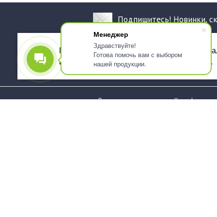
Подпишитесь! Новинки, с
Менеджер
Здравствуйте!
Мы используем файлы cookie, для персона
Готова помочь вам с выбором
использованием сервиса Яндекс.Метрика.
нашей продукции.
О компании
Как оформить 
Услуги
Доставка
О нас
Государствен
заказчикам
Информация
Карта сайта
Юридическая
Информация
Стаканы и чашки
Пакеты и мешк
Тарелки
Упаковка пище
Приборы столовые,
Салфетки и ска
комплекты
бумажные