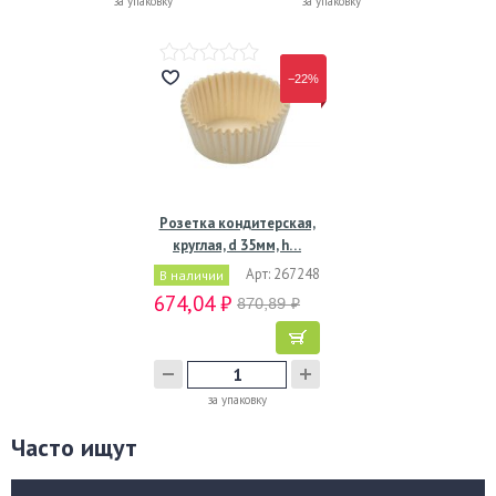
за упаковку
за упаковку
−22%
Розетка кондитерская,
круглая, d 35мм, h…
Арт: 267248
В наличии
674,04 ₽
870,89 ₽
за упаковку
Часто ищут