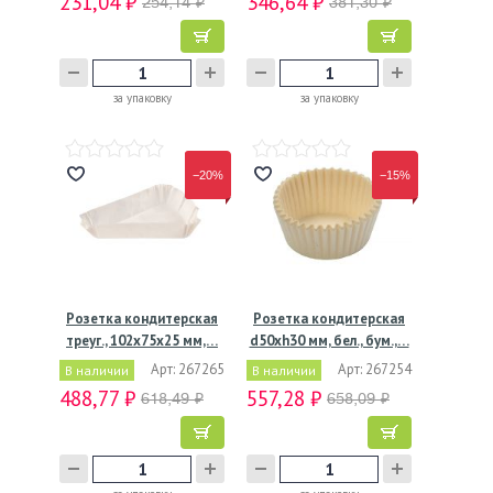
231,04 ₽
346,64 ₽
254,14 ₽
381,30 ₽
за упаковку
за упаковку
−20%
−15%
Розетка кондитерская
Розетка кондитерская
треуг., 102х75х25 мм,…
d50хh30 мм, бел., бум.,…
Арт: 267265
Арт: 267254
В наличии
В наличии
488,77 ₽
557,28 ₽
618,49 ₽
658,09 ₽