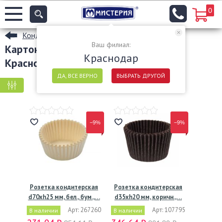
0
Кондитерская упаковка оптом
Ваш филиал:
Картонные подложки, подносы в
Краснодар
Краснодаре
ДА, ВСЕ ВЕРНО
ВЫБРАТЬ ДРУГОЙ
КРУПНАЯ ФАСОВКА
МЕЛКАЯ ФАСОВКА
−9%
−9%
Розетка кондитерская
Розетка кондитерская
d70хh25 мм, бел., бум.,…
d35хh20 мм, коричн.,…
Арт: 267260
Арт: 107795
В наличии
В наличии